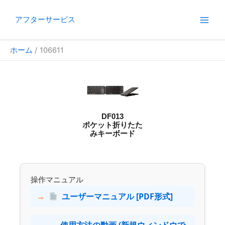
内
容
アフターサービス
を
ス
ホーム
106611
キ
ッ
プ
DF013
ポケット折りたた
みキーボード
操作マニュアル
ユーザーマニュアル [PDF形式]