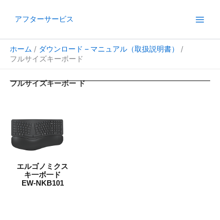
内
容
アフターサービス
を
ス
ホーム
ダウンロード – マニュアル（取扱説明書）
キ
フルサイズキーボード
ッ
プ
フルサイズキーボー ド
エルゴノミクス
キ一ボ一ド
EW-NKB101